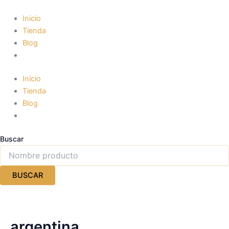
Ir
al
Inicio
contenido
Tienda
Blog
Inicio
Tienda
Blog
Buscar
BUSCAR
argentina