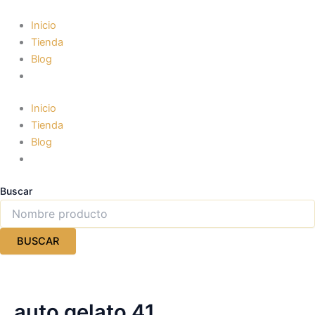
Ir
al
Inicio
contenido
Tienda
Blog
Inicio
Tienda
Blog
Buscar
BUSCAR
auto gelato 41