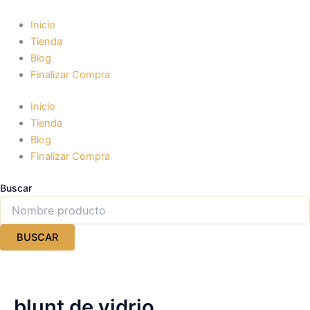
Ir
al
Inicio
contenido
Tienda
Blog
Finalizar Compra
Inicio
Tienda
Blog
Finalizar Compra
Buscar
BUSCAR
blunt de vidrio