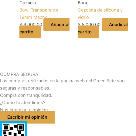
Cazuela
Bong
Bowl Transparente
Cazoleta de silicona y
19mm Macho
vidrio
$
6.000,00
Añadir al
$
5.000,00
Añadir al
carrito
carrito
COMPRA SEGURA
Las compras realizadas en la página web del Green Side son
seguras y responsables.
Comprá con tranquilidad.
¿Cómo te atendimos?
Nos interesa tu opinión
Escribir mi opinión