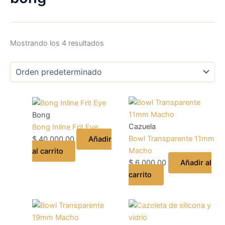
Mostrando los 4 resultados
Bong
Cazuela
Bong Inline Frit Eye
Bowl Transparente 11mm
$
40.000,00
Añadir
Macho
al carrito
$
6.000,00
Añadir al
carrito