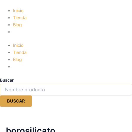
Ir
al
Inicio
contenido
Tienda
Blog
Inicio
Tienda
Blog
Buscar
BUSCAR
borosilicato