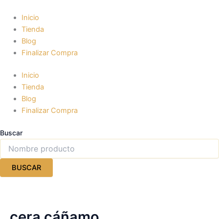
Ir
al
Inicio
contenido
Tienda
Blog
Finalizar Compra
Inicio
Tienda
Blog
Finalizar Compra
Buscar
BUSCAR
cera cáñamo