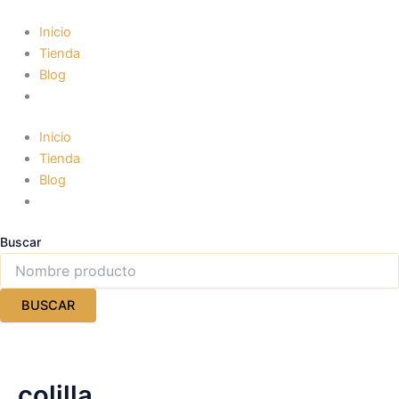
Ir
al
Inicio
contenido
Tienda
Blog
Inicio
Tienda
Blog
Buscar
BUSCAR
colilla