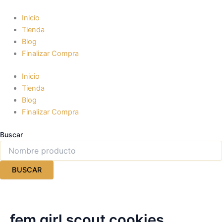
Ir
al
Inicio
contenido
Tienda
Blog
Finalizar Compra
Inicio
Tienda
Blog
Finalizar Compra
Buscar
BUSCAR
fem girl scout cookies