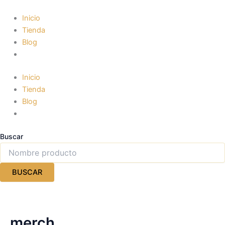
Ir
al
Inicio
contenido
Tienda
Blog
Inicio
Tienda
Blog
Buscar
BUSCAR
merch