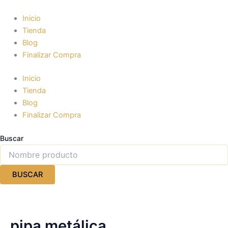
Ir
al
Inicio
contenido
Tienda
Blog
Finalizar Compra
Inicio
Tienda
Blog
Finalizar Compra
Buscar
BUSCAR
pipa metálica