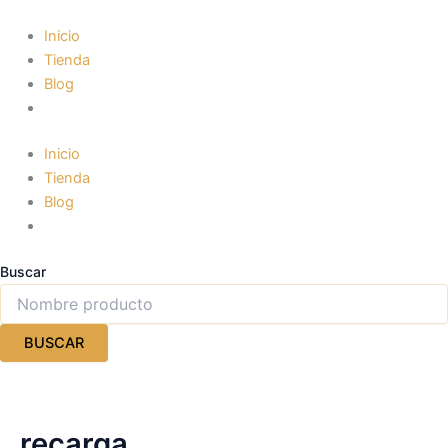
Ir
al
Inicio
contenido
Tienda
Blog
Inicio
Tienda
Blog
Buscar
BUSCAR
recarga