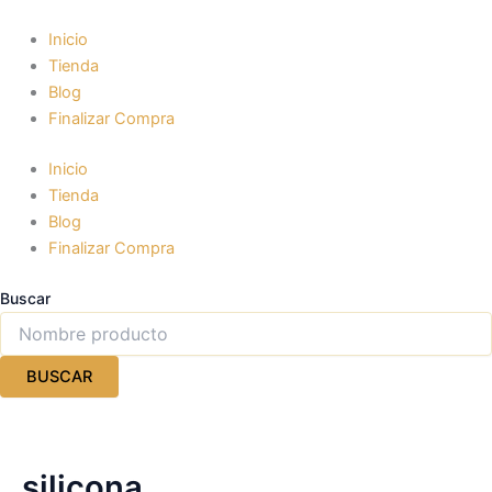
Ir
al
Inicio
contenido
Tienda
Blog
Finalizar Compra
Inicio
Tienda
Blog
Finalizar Compra
Buscar
BUSCAR
silicona