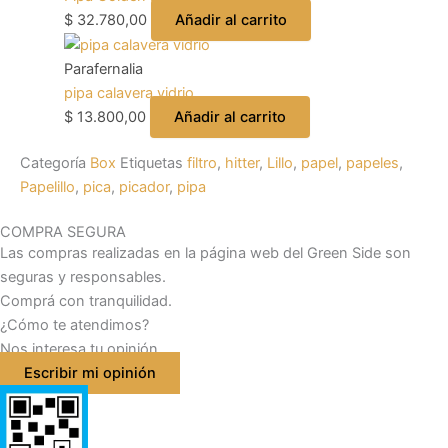
$
32.780,00
Añadir al carrito
Parafernalia
pipa calavera vidrio
$
13.800,00
Añadir al carrito
Categoría
Box
Etiquetas
filtro
,
hitter
,
Lillo
,
papel
,
papeles
,
Papelillo
,
pica
,
picador
,
pipa
COMPRA SEGURA
Las compras realizadas en la página web del Green Side son
seguras y responsables.
Comprá con tranquilidad.
¿Cómo te atendimos?
Nos interesa tu opinión
Escribir mi opinión