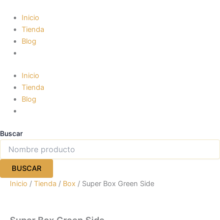
Super
Ir
Box
al
Inicio
Green
contenido
Tienda
Side
Blog
cantidad
Inicio
Tienda
Blog
Buscar
BUSCAR
Inicio
/
Tienda
/
Box
/ Super Box Green Side
Super Box Green Side