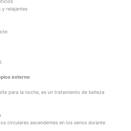
ficios
 y relajantes
ote:
l.
ópico externo
ite para la noche, es un tratamiento de belleza
s
tos circulares ascendentes en los senos durante