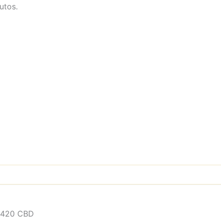
utos.
z 420 CBD