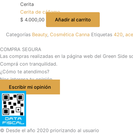
Cerita
Cerita de cáñamo
$
4.000,00
Añadir al carrito
Categorías
Beauty
,
Cosmética Canna
Etiquetas
420
,
ace
COMPRA SEGURA
Las compras realizadas en la página web del Green Side s
Comprá con tranquilidad.
¿Cómo te atendimos?
Nos interesa tu opinión
Escribir mi opinión
© Desde el año 2020 priorizando al usuario