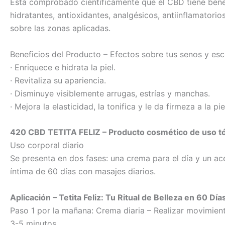
Está comprobado científicamente que el CBD tiene bene
hidratantes, antioxidantes, analgésicos, antiinflamatorios
sobre las zonas aplicadas.
Beneficios del Producto – Efectos sobre tus senos y esc
· Enriquece e hidrata la piel.
· Revitaliza su apariencia.
· Disminuye visiblemente arrugas, estrías y manchas.
· Mejora la elasticidad, la tonifica y le da firmeza a la pie
420 CBD TETITA FELIZ – Producto cosmético de uso t
Uso corporal diario
Se presenta en dos fases: una crema para el día y un ace
íntima de 60 días con masajes diarios.
Aplicación – Tetita Feliz: Tu Ritual de Belleza en 60 Día
Paso 1 por la mañana: Crema diaria – Realizar movimien
3-5 minutos.