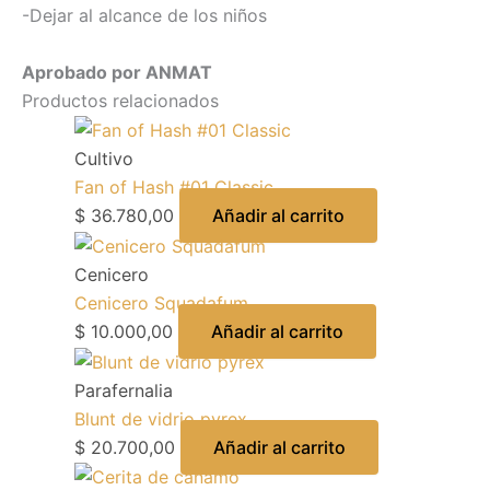
-Dejar al alcance de los niños
Aprobado por ANMAT
Productos relacionados
Cultivo
Fan of Hash #01 Classic
$
36.780,00
Añadir al carrito
Cenicero
Cenicero Squadafum
$
10.000,00
Añadir al carrito
Parafernalia
Blunt de vidrio pyrex
$
20.700,00
Añadir al carrito