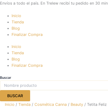
Tetita
Ir
Envíos a todo el país. En Trelew recibí tu pedido en 30 min
Feliz
al
420
contenido
Inicio
CBD
cantidad
Tienda
Blog
Finalizar Compra
Inicio
Tienda
Blog
Finalizar Compra
Buscar
BUSCAR
Inicio
/
Tienda
/
Cosmética Canna
/
Beauty
/ Tetita Feli