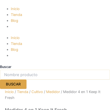
Ir
al
Inicio
contenido
Tienda
Blog
Inicio
Tienda
Blog
Buscar
BUSCAR
Inicio
/
Tienda
/
Cultivo
/
Medidor
/ Medidor 4 en 1 Keep It
Fresh
Medidor 4 en 1 Keep It Fresh