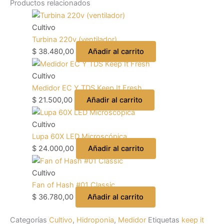
Productos relacionados
Cultivo
Turbina 220v (ventilador)
$
38.480,00
Añadir al carrito
Cultivo
Medidor EC Y TDS Keep It Fresh
$
21.500,00
Añadir al carrito
Cultivo
Lupa 60X LED Microscópica
$
24.000,00
Añadir al carrito
Cultivo
Fan of Hash #01 Classic
$
36.780,00
Añadir al carrito
Categorías
Cultivo
,
Hidroponia
,
Medidor
Etiquetas
keep it