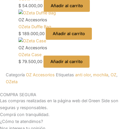
$
54.000,00
Añadir al carrito
OZ Accesorios
OZeta Duffle Bag
$
189.000,00
Añadir al carrito
OZ Accesorios
OZeta Case
$
79.500,00
Añadir al carrito
Categoría
OZ Accesorios
Etiquetas
anti olor
,
mochila
,
OZ
,
OZeta
COMPRA SEGURA
Las compras realizadas en la página web del Green Side son
seguras y responsables.
Comprá con tranquilidad.
¿Cómo te atendimos?
Nos interesa tu opinión