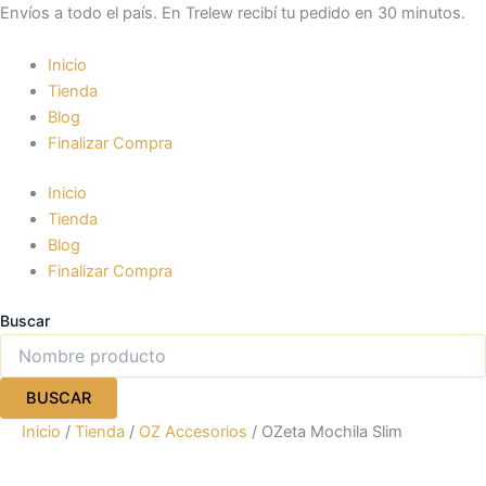
OZeta
Ir
Envíos a todo el país. En Trelew recibí tu pedido en 30 minutos.
Mochila
al
Slim
contenido
Inicio
cantidad
Tienda
Blog
Finalizar Compra
Inicio
Tienda
Blog
Finalizar Compra
Buscar
BUSCAR
Inicio
/
Tienda
/
OZ Accesorios
/ OZeta Mochila Slim