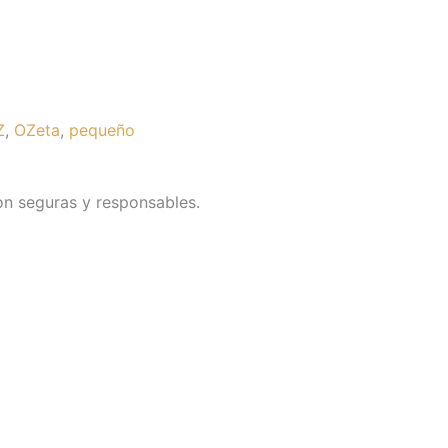
Z
,
OZeta
,
pequeño
on seguras y responsables.