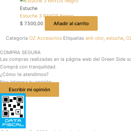
Estuche
Estuche 3 RAYOS Negro
$
7.500,00
Añadir al carrito
Categoría
OZ Accesorios
Etiquetas
anti olor
,
estuche
,
O
COMPRA SEGURA
Las compras realizadas en la página web del Green Side s
Comprá con tranquilidad.
¿Cómo te atendimos?
Nos interesa tu opinión
Escribir mi opinión