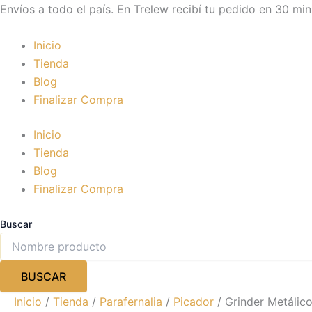
Grinder
Ir
Envíos a todo el país. En Trelew recibí tu pedido en 30 min
Metálico
al
Mediano
contenido
Inicio
cantidad
Tienda
Blog
Finalizar Compra
Inicio
Tienda
Blog
Finalizar Compra
Buscar
BUSCAR
Inicio
/
Tienda
/
Parafernalia
/
Picador
/ Grinder Metálic