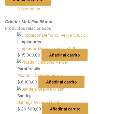
Descripción
Grinder Metálico 56mm
Productos relacionados
Limpiadores
Limpiador Demonio Verde 500cc
$
15.000,00
Añadir al carrito
Parafernalia
Picador Demonio verde
$
6.100,00
Añadir al carrito
Bandeja
Bandeja Grande Gizeh
$
20.500,00
Añadir al carrito