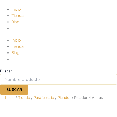
Ir
al
Inicio
contenido
Tienda
Blog
Inicio
Tienda
Blog
Buscar
BUSCAR
Inicio
/
Tienda
/
Parafernalia
/
Picador
/ Picador 4 Almas