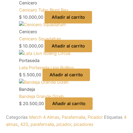
Cenicero
Cenicero Tubo Blunt Rey
$
10.000,00
Añadir al carrito
Cenicero
Cenicero Squadafum
$
10.000,00
Añadir al carrito
Portaseda
Lata Portaseda Lion Rolling
$
5.500,00
Añadir al carrito
Bandeja
Bandeja Grande Gizeh
$
20.500,00
Añadir al carrito
Categorías
Merch 4 Almas
,
Parafernalia
,
Picador
Etiquetas
4
almas
,
420
,
parafernalia
,
picador
,
picadores