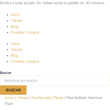
Pipa
Ir
Envíos a todo el país. En Trelew recibí tu pedido en 30 minutos.
Bubbler
al
Hammer
contenido
Inicio
Fluor
Tienda
cantidad
Blog
Finalizar Compra
Inicio
Tienda
Blog
Finalizar Compra
Buscar
BUSCAR
Inicio
/
Tienda
/
Parafernalia
/
Pipas
/ Pipa Bubbler Hammer
Fluor