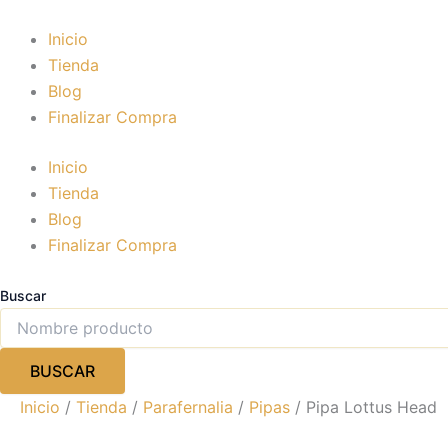
Pipa
Ir
Lottus
al
Inicio
Head
contenido
Tienda
cantidad
Blog
Finalizar Compra
Inicio
Tienda
Blog
Finalizar Compra
Buscar
BUSCAR
Inicio
/
Tienda
/
Parafernalia
/
Pipas
/ Pipa Lottus Head