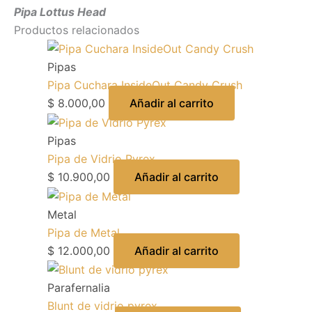
Pipa Lottus Head
Productos relacionados
Pipas
Pipa Cuchara InsideOut Candy Crush
$
8.000,00
Añadir al carrito
Pipas
Pipa de Vidrio Pyrex
$
10.900,00
Añadir al carrito
Metal
Pipa de Metal
$
12.000,00
Añadir al carrito
Parafernalia
Blunt de vidrio pyrex