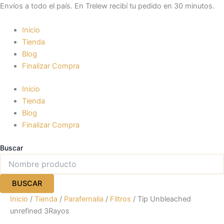
Tip
Ir
Envíos a todo el país. En Trelew recibí tu pedido en 30 minutos.
Unbleached
al
unrefined
contenido
Inicio
3Rayos
Tienda
cantidad
Blog
Finalizar Compra
Inicio
Tienda
Blog
Finalizar Compra
Buscar
BUSCAR
Inicio
/
Tienda
/
Parafernalia
/
Filtros
/ Tip Unbleached
unrefined 3Rayos