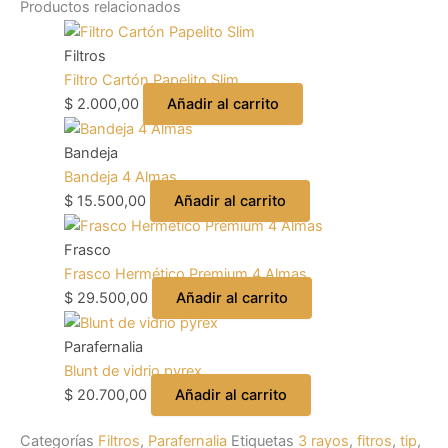
Productos relacionados
Filtros
Filtro Cartón Papelito Slim
$
2.000,00
Añadir al carrito
Bandeja
Bandeja 4 Almas
$
15.500,00
Añadir al carrito
Frasco
Frasco Hermético Premium 4 Almas
$
29.500,00
Añadir al carrito
Parafernalia
Blunt de vidrio pyrex
$
20.700,00
Añadir al carrito
Categorías
Filtros
,
Parafernalia
Etiquetas
3 rayos
,
fitros
,
tip
,