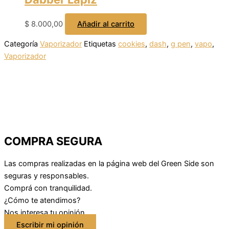
$
8.000,00
Añadir al carrito
Categoría
Vaporizador
Etiquetas
cookies
,
dash
,
g pen
,
vapo
,
Vaporizador
COMPRA SEGURA
Las compras realizadas en la página web del Green Side son
seguras y responsables.
Comprá con tranquilidad.
¿Cómo te atendimos?
Nos interesa tu opinión
Escribir mi opinión