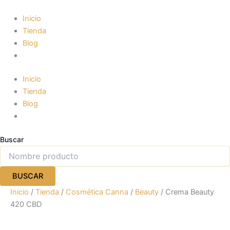
Crema
Ir
Beauty
al
Inicio
420
contenido
Tienda
CBD
Blog
cantidad
Inicio
Tienda
Blog
Buscar
BUSCAR
Inicio
/
Tienda
/
Cosmética Canna
/
Beauty
/ Crema Beauty
420 CBD