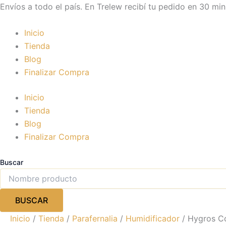
Hygros
Ir
Envíos a todo el país. En Trelew recibí tu pedido en 30 min
Control
al
de
contenido
Inicio
Humedad
cantidad
Tienda
Blog
Finalizar Compra
Inicio
Tienda
Blog
Finalizar Compra
Buscar
BUSCAR
Inicio
/
Tienda
/
Parafernalia
/
Humidificador
/ Hygros C