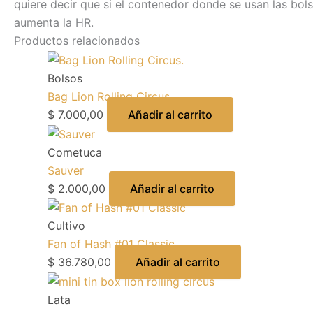
quiere decir que si el contenedor donde se usan las bols
aumenta la HR.
Productos relacionados
Bolsos
Bag Lion Rolling Circus
$
7.000,00
Añadir al carrito
Cometuca
Sauver
$
2.000,00
Añadir al carrito
Cultivo
Fan of Hash #01 Classic
$
36.780,00
Añadir al carrito
Lata